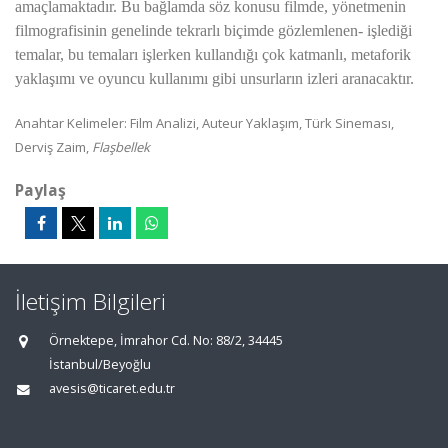
amaçlamaktadır. Bu bağlamda söz konusu filmde, yönetmenin
filmografisinin genelinde tekrarlı biçimde gözlemlenen- işlediği
temalar, bu temaları işlerken kullandığı çok katmanlı, metaforik
yaklaşımı ve oyuncu kullanımı gibi unsurların izleri aranacaktır.
Anahtar Kelimeler: Film Analizi, Auteur Yaklaşım, Türk Sineması,
Derviş Zaim,
Flaşbellek
Paylaş
İletişim Bilgileri
Örnektepe, İmrahor Cd. No: 88/2, 34445
İstanbul/Beyoğlu
avesis@ticaret.edu.tr