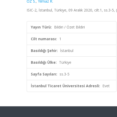
ÖZ S.
,
Yılmaz R.
ISIC-2, İstanbul, Türkiye, 09 Aralık 2020, cilt.1, ss.3-5, 
Yayın Türü:
Bildiri / Özet Bildiri
Cilt numarası:
1
Basıldığı Şehir:
İstanbul
Basıldığı Ülke:
Türkiye
Sayfa Sayıları:
ss.3-5
İstanbul Ticaret Üniversitesi Adresli:
Evet