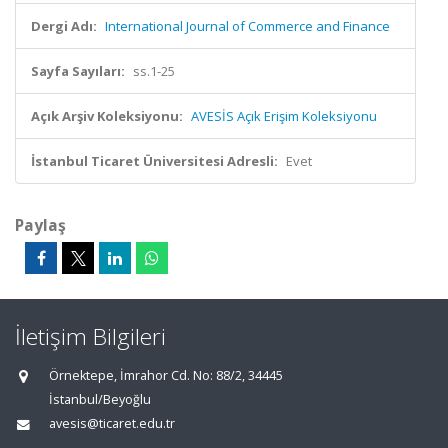
Dergi Adı:
International Journal of Commerce and Finance
Sayfa Sayıları:
ss.1-25
Açık Arşiv Koleksiyonu:
AVESİS Açık Erişim Koleksiyonu
İstanbul Ticaret Üniversitesi Adresli:
Evet
Paylaş
İletişim Bilgileri
Örnektepe, İmrahor Cd. No: 88/2, 34445
İstanbul/Beyoğlu
avesis@ticaret.edu.tr