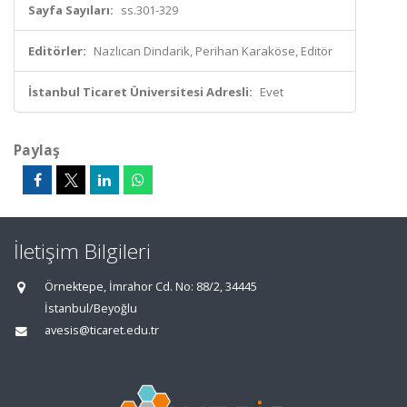
Sayfa Sayıları:
ss.301-329
Editörler:
Nazlıcan Dindarik, Perihan Karaköse, Editör
İstanbul Ticaret Üniversitesi Adresli:
Evet
Paylaş
İletişim Bilgileri
Örnektepe, İmrahor Cd. No: 88/2, 34445
İstanbul/Beyoğlu
avesis@ticaret.edu.tr