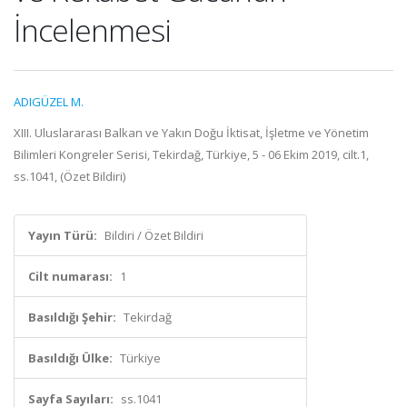
İncelenmesi
ADIGÜZEL M.
XIII. Uluslararası Balkan ve Yakın Doğu İktisat, İşletme ve Yönetim
Bilimleri Kongreler Serisi, Tekirdağ, Türkiye, 5 - 06 Ekim 2019, cilt.1,
ss.1041, (Özet Bildiri)
Yayın Türü:
Bildiri / Özet Bildiri
Cilt numarası:
1
Basıldığı Şehir:
Tekirdağ
Basıldığı Ülke:
Türkiye
Sayfa Sayıları:
ss.1041