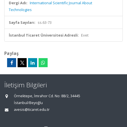
Dergi Adı:
International Scientific Journal About
Technologies
Sayfa Sayıları:
ss.63-73
İstanbul Ticaret Üniversitesi Adresli:
Evet
Paylaş
İletişim Bilgileri
Örnektepe, İmrahor Cd. No: 88/2, 34445
İstanbul/Beyoğlu
avesis@ticaret.edu.tr