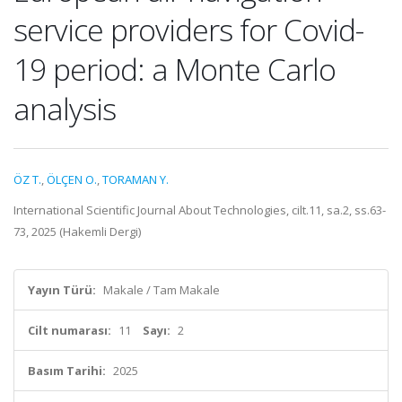
service providers for Covid-
19 period: a Monte Carlo
analysis
ÖZ T.
,
ÖLÇEN O.
,
TORAMAN Y.
International Scientific Journal About Technologies, cilt.11, sa.2, ss.63-
73, 2025 (Hakemli Dergi)
Yayın Türü:
Makale / Tam Makale
Cilt numarası:
11
Sayı:
2
Basım Tarihi:
2025