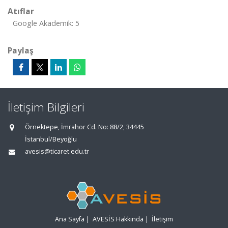
Atıflar
Google Akademik: 5
Paylaş
İletişim Bilgileri
Örnektepe, İmrahor Cd. No: 88/2, 34445
İstanbul/Beyoğlu
avesis@ticaret.edu.tr
Ana Sayfa
|
AVESİS Hakkında
|
İletişim