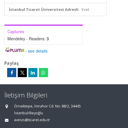
İstanbul Ticaret Üniversitesi Adresli:
Evet
Captures
Mendeley - Readers:
3
-
see details
Paylaş
İletişim Bilgileri
Örnektepe, İmrahor Cd. No: 88/2, 34445
İstanbul/Beyoğlu
avesis@ticaret.edu.tr