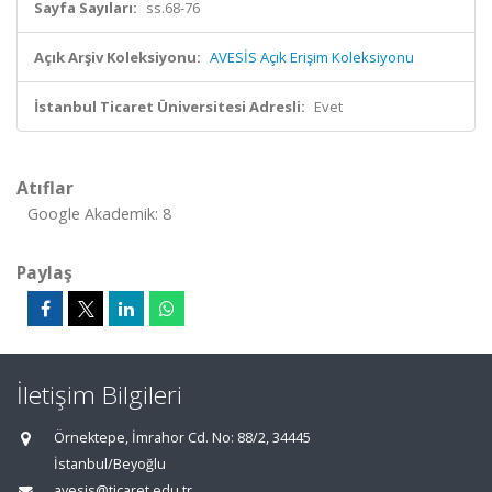
Sayfa Sayıları:
ss.68-76
Açık Arşiv Koleksiyonu:
AVESİS Açık Erişim Koleksiyonu
İstanbul Ticaret Üniversitesi Adresli:
Evet
Atıflar
Google Akademik: 8
Paylaş
İletişim Bilgileri
Örnektepe, İmrahor Cd. No: 88/2, 34445
İstanbul/Beyoğlu
avesis@ticaret.edu.tr