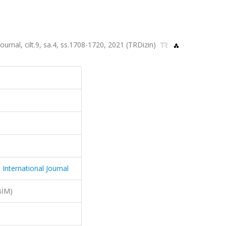
rnal, cilt.9, sa.4, ss.1708-1720, 2021 (TRDizin)
International Journal
BİM)