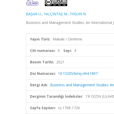
BAŞAR U.
,
YALÇINTAŞ M.
,
İYİGÜN N.
Business and Management Studies: An International Jou
Yayın Türü:
Makale / Derleme
Cilt numarası:
9
Sayı:
4
Basım Tarihi:
2021
Doi Numarası:
10.15295/bmij.v9i4.1897
Dergi Adı:
Business and Management Studies: An 
Derginin Tarandığı İndeksler:
TR DİZİN (ULAK
Sayfa Sayıları:
ss.1708-1720