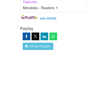
Captures
Mendeley - Readers:
1
-
see details
Paylaş
Atıf İçin Kopyala