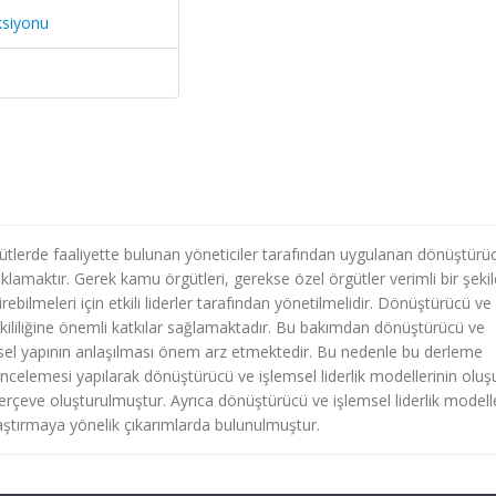
ksiyonu
tlerde faaliyette bulunan yöneticiler tarafından uygulanan dönüştürü
çıklamaktır. Gerek kamu örgütleri, gerekse özel örgütler verimli bir şeki
rebilmeleri için etkili liderler tarafından yönetilmelidir. Dönüştürücü ve
 etkililiğine önemli katkılar sağlamaktadır. Bu bakımdan dönüştürücü ve
nsel yapının anlaşılması önem arz etmektedir. Bu nedenle bu derleme
 incelemesi yapılarak dönüştürücü ve işlemsel liderlik modellerinin olu
 çerçeve oluşturulmuştur. Ayrıca dönüştürücü ve işlemsel liderlik modell
aştırmaya yönelik çıkarımlarda bulunulmuştur.