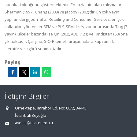
sadakati olduğunu göstermektedir. En fazla atıf alan çalışmalar
Sherman (1997), Chang (2008) ve Jacoby (2002)’dir. En çok yayın
yapılan dergi Journal of Retailing and Consumer Services, en çok
kullanılan yöntemler SEM ve PLS-SEM’dir. Yazarlar arasında Ting (7
yayın), ülkeler bazında ise Çin (202), ABD (121) ve Hindistan (68) öne
çıkmaktadır. Çalışma, S-O-R temelli araştırmalara kapsamlı bir
literatür ve içgörü sunmaktadır
Paylaş
İletişim Bilgileri
Örnektepe, İmrahor Cd. No: 88/2, 34445
İstanbul/Beyoğlu
avesis@ticaret.edu.tr