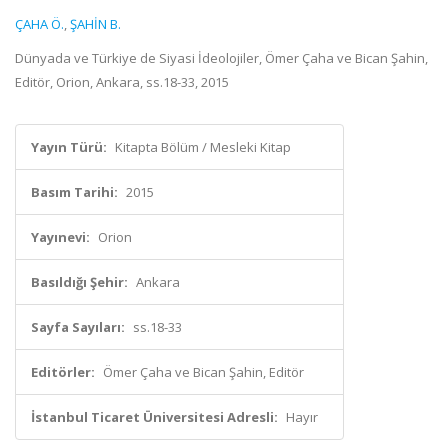
ÇAHA Ö.
,
ŞAHİN B.
Dünyada ve Türkiye de Siyasi İdeolojiler, Ömer Çaha ve Bican Şahin,
Editör, Orion, Ankara, ss.18-33, 2015
Yayın Türü:
Kitapta Bölüm / Mesleki Kitap
Basım Tarihi:
2015
Yayınevi:
Orion
Basıldığı Şehir:
Ankara
Sayfa Sayıları:
ss.18-33
Editörler:
Ömer Çaha ve Bican Şahin, Editör
İstanbul Ticaret Üniversitesi Adresli:
Hayır