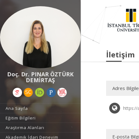
İletişim
Doç. Dr. PINAR ÖZTÜRK
DEMİRTAŞ
Adres Bilgile
https://
Ana Sayfa
Eğitim Bilgileri
Araştırma Alanları
E-posta Bilgi
Akademik İdari Deneyim