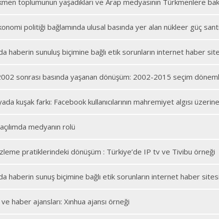
ürkmen toplumunun yaşadıkları ve Arap medyasının Türkmenlere bakı
nomi politiği bağlamında ulusal basında yer alan nükleer güç santral
 haberin sunuluş biçimine bağlı etik sorunların internet haber sit
2002 sonrası basında yaşanan dönüşüm: 2002-2015 seçim dönemlerin
da kuşak farkı: Facebook kullanıcılarının mahremiyet algısı üzerine
açılımda medyanın rolü
zleme pratiklerindeki dönüşüm : Türkiye’de IP tv ve Tivibu örneği
 haberin sunuş biçimine bağlı etik sorunların internet haber sites
ve haber ajansları: Xınhua ajansı örneği