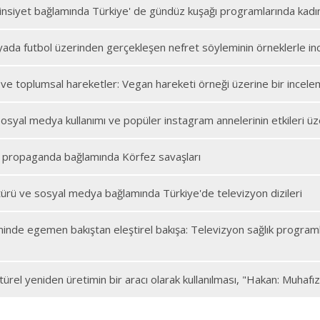
insiyet bağlamında Türkiye' de gündüz kuşağı programlarında kadın
ada futbol üzerinden gerçekleşen nefret söyleminin örneklerle i
ve toplumsal hareketler: Vegan hareketi örneği üzerine bir incel
osyal medya kullanımı ve popüler instagram annelerinin etkileri ü
e propaganda bağlamında Körfez savaşları
türü ve sosyal medya bağlamında Türkiye'de televizyon dizileri
şiminde egemen bakıştan eleştirel bakışa: Televizyon sağlık programla
ültürel yeniden üretimin bir aracı olarak kullanılması, "Hakan: Muhaf