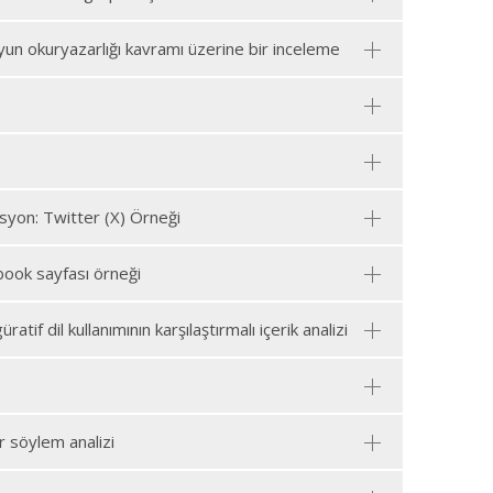
e oyun okuryazarlığı kavramı üzerine bir inceleme
yon: Twitter (X) Örneği
book sayfası örneği
if dil kullanımının karşılaştırmalı içerik analizi
ir söylem analizi