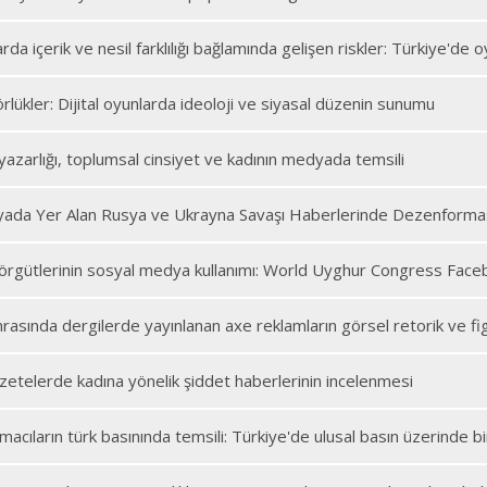
larda içerik ve nesil farklılığı bağlamında gelişen riskler: Türkiye'd
örlükler: Dijital oyunlarda ideoloji ve siyasal düzenin sunumu
zarlığı, toplumsal cinsiyet ve kadının medyada temsili
ada Yer Alan Rusya ve Ukrayna Savaşı Haberlerinde Dezenformas
m örgütlerinin sosyal medya kullanımı: World Uyghur Congress Face
rasında dergilerde yayınlanan axe reklamların görsel retorik ve figürat
zetelerde kadına yönelik şiddet haberlerinin incelenmesi
ınmacıların türk basınında temsili: Türkiye'de ulusal basın üzerinde b