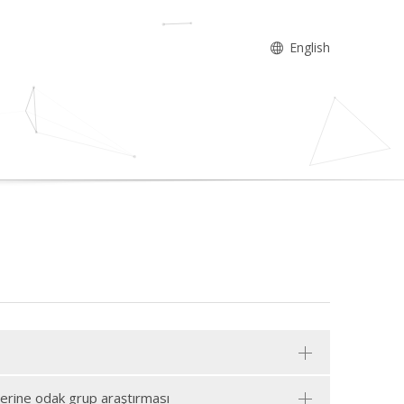
English
zerine odak grup araştırması