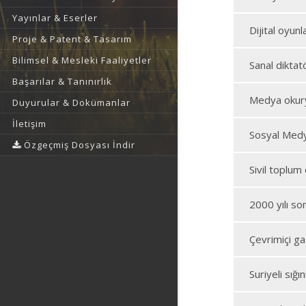
Yayınlar & Eserler
Dijital oyun
Proje & Patent & Tasarım
Bilimsel & Mesleki Faaliyetler
Sanal diktat
Başarılar & Tanınırlık
Medya okurya
Duyurular & Dokümanlar
İletişim
Sosyal Medy
Özgeçmiş Dosyası İndir
Sivil toplu
2000 yılı son
Çevrimiçi ga
Suriyeli sığ