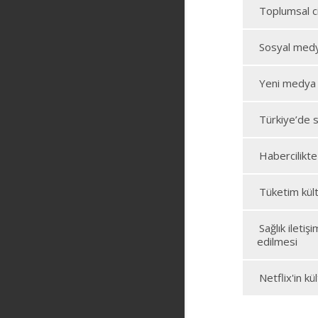
Toplumsal c
Sosyal medy
Yeni medya 
Türkiye’de s
Habercilikt
Tüketim kül
Sağlık ileti
edilmesi
Netflix'in k