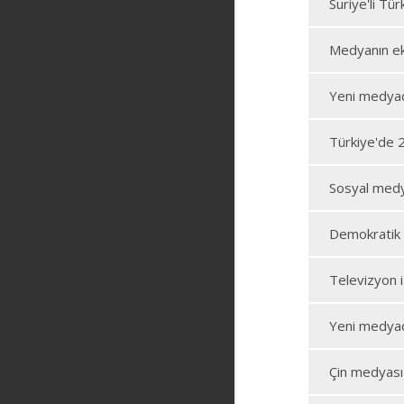
Suriye'li T
Medyanın eko
Yeni medyada
Türkiye'de 
Sosyal medya
Demokratik 
Televizyon i
Yeni medyada
Çin medyası 