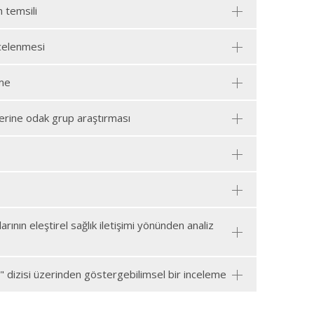
 temsili
ncelenmesi
eme
zerine odak grup araştırması
rının eleştirel sağlık iletişimi yönünden analiz
ız" dizisi üzerinden göstergebilimsel bir inceleme