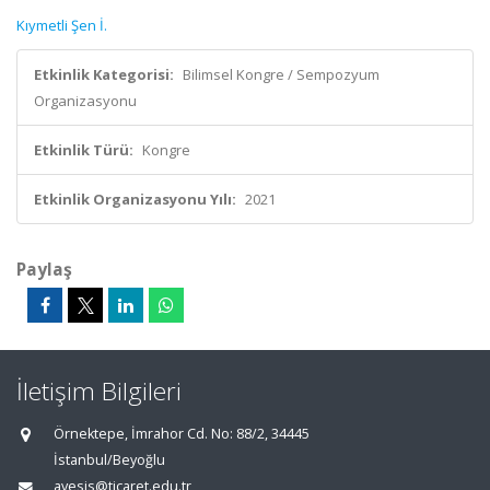
Kıymetli Şen İ.
Etkinlik Kategorisi:
Bilimsel Kongre / Sempozyum
Organizasyonu
Etkinlik Türü:
Kongre
Etkinlik Organizasyonu Yılı:
2021
Paylaş
İletişim Bilgileri
Örnektepe, İmrahor Cd. No: 88/2, 34445
İstanbul/Beyoğlu
avesis@ticaret.edu.tr