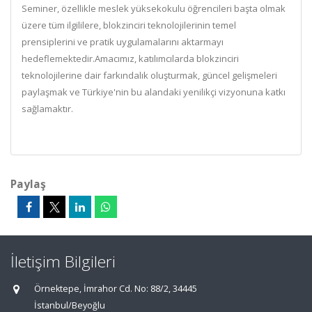
Seminer, özellikle meslek yüksekokulu öğrencileri başta olmak
üzere tüm ilgililere, blokzinciri teknolojilerinin temel
prensiplerini ve pratik uygulamalarını aktarmayı
hedeflemektedir.Amacımız, katılımcılarda blokzinciri
teknolojilerine dair farkındalık oluşturmak, güncel gelişmeleri
paylaşmak ve Türkiye'nin bu alandaki yenilikçi vizyonuna katkı
sağlamaktır.
Paylaş
İletişim Bilgileri
Örnektepe, İmrahor Cd. No: 88/2, 34445
İstanbul/Beyoğlu