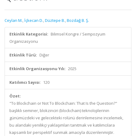
Ceylan M.
,
İçkecan D.
,
Düztepe B.
,
Bozdağ B. Ş.
Etkinlik Kategorisi:
Bilimsel Kongre / Sempozyum
Organizasyonu
Etkinlik Türü:
Diğer
Etkinlik Organizasyonu Yılı:
2025
Katılımcı Sayısı:
120
Özet:
"To Blockchain or Not To Blockchain: That Is the Question?"
başlıklı seminer, blokzinciri (blockchain) teknolojilerinin
günümüzdeki ve gelecekteki rolünü derinlemesine incelemek,
bu alandaki yenilikçi yaklaşımları tanıtmak ve katılımcılara
kapsamlı bir perspektif sunmak amacıyla düzenlenmiştir.