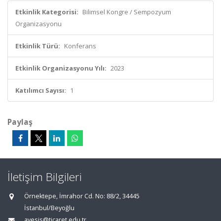
Etkinlik Kategorisi:
Bilimsel Kongre / Sempozyum
Organizasyonu
Etkinlik Türü:
Konferans
Etkinlik Organizasyonu Yılı:
2023
Katılımcı Sayısı:
1
Paylaş
İletişim Bilgileri
Örnektepe, İmrahor Cd. No: 88/2, 34445
İstanbul/Beyoğlu
avesis@ticaret.edu.tr