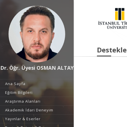
Destekle
Dr. Öğr. Üyesi OSMAN ALTAY
Ana Sayfa
Eğitim Bilgileri
Araştırma Alanları
Akademik İdari Deneyim
Yayınlar & Eserler