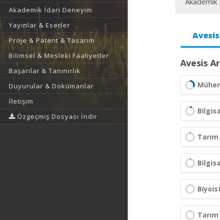
Akademik F
Akademik İdari Deneyim
Yayınlar & Eserler
Avesis
Proje & Patent & Tasarım
Bilimsel & Mesleki Faaliyetler
Avesis Ar
Başarılar & Tanınırlık
Mühend
Duyurular & Dokümanlar
İletişim
Bilgis
Özgeçmiş Dosyası İndir
Tarım
Bilgis
Biyois
Tarım 