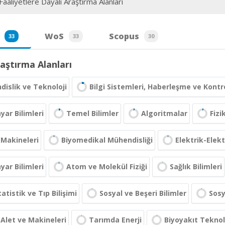
aaliyetlere Dayalı Araştırma Alanları
WoS
Scopus
33
33
30
aştırma Alanları
islik ve Teknoloji
Bilgi Sistemleri, Haberleşme ve Kontr
ayar Bilimleri
Temel Bilimler
Algoritmalar
Fizi
 Makineleri
Biyomedikal Mühendisliği
Elektrik-Elek
ayar Bilimleri
Atom ve Molekül Fiziği
Sağlık Bilimleri
tatistik ve Tıp Bilişimi
Sosyal ve Beşeri Bilimler
Sosy
Alet ve Makineleri
Tarımda Enerji
Biyoyakıt Teknol