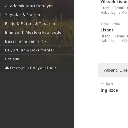
Yüksek Lisan
Akademik İdari Deneyim
İstanbul Teknik Ün
Haberleşme Mühe
Yayınlar & Eserler
Proje & Patent & Tasarım
1982 - 1986
Lisans
Bilimsel & Mesleki Faaliyetler
İstanbul Teknik Ün
Haberleşme Mühe
Başarılar & Tanınırlık
Duyurular & Dokümanlar
İletişim
Özgeçmiş Dosyası İndir
Yabancı Dille
C1 İleri
İngilizce