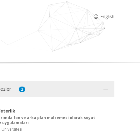
English
Tezler
2
eterlik
arımda fon ve arka plan malzemesi olarak soyut
e uygulamaları
l Üniversitesi