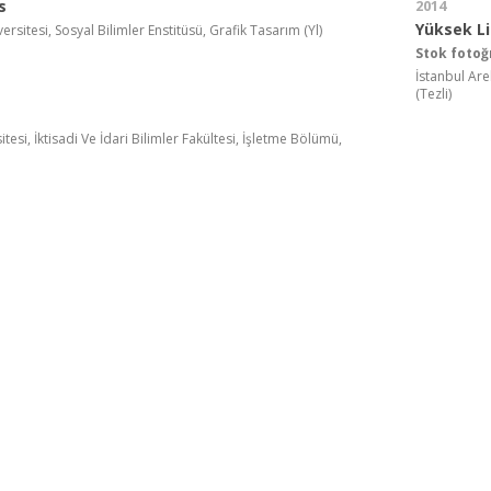
s
2014
Yüksek L
ersitesi, Sosyal Bilimler Enstitüsü, Grafik Tasarım (Yl)
Stok fotoğ
İstanbul Arel
(Tezli)
esi, İktisadi Ve İdari Bilimler Fakültesi, İşletme Bölümü,