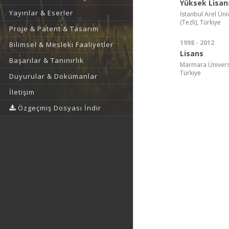
Yüksek Lisan
Yayınlar & Eserler
İstanbul Arel Üniv
(Tezli), Türkiye
Proje & Patent & Tasarım
1998 - 2012
Bilimsel & Mesleki Faaliyetler
Lisans
Başarılar & Tanınırlık
Marmara Üniversit
Türkiye
Duyurular & Dokümanlar
İletişim
Özgeçmiş Dosyası İndir