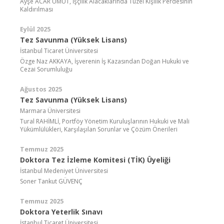
Ayşe ACAR UMUT, İşçilik Alacaklarında Tüzel Kişilik Perdesinin
Kaldırılması
Eylül 2025
Tez Savunma (Yüksek Lisans)
İstanbul Ticaret Üniversitesi
Özge Naz AKKAYA, İşverenin İş Kazasından Doğan Hukuki ve
Cezai Sorumluluğu
Ağustos 2025
Tez Savunma (Yüksek Lisans)
Marmara Üniversitesi
Tural RAHİMLİ, Portföy Yönetim Kuruluşlarının Hukuki ve Mali
Yükümlülükleri, Karşılaşılan Sorunlar ve Çözüm Önerileri
Temmuz 2025
Doktora Tez İzleme Komitesi (TİK) Üyeliği
İstanbul Medeniyet Üniversitesi
Soner Tankut GÜVENÇ
Temmuz 2025
Doktora Yeterlik Sınavı
İstanbul Ticaret Üniversitesi