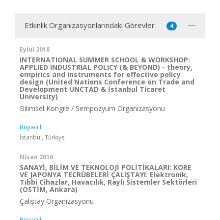
Etkinlik Organizasyonlarındaki Görevler
4
Eylül 2018
INTERNATIONAL SUMMER SCHOOL & WORKSHOP:
APPLIED INDUSTRIAL POLICY (& BEYOND) - theory,
empirics and instruments for effective policy
design (United Nations Conference on Trade and
Development UNCTAD & İstanbul Ticaret
University)
Bilimsel Kongre / Sempozyum Organizasyonu
Boyacı İ.
İstanbul, Türkiye
Nisan 2016
SANAYİ, BİLİM VE TEKNOLOJİ POLİTİKALARI: KORE
VE JAPONYA TECRÜBELERİ ÇALIŞTAYI: Elektronik,
Tıbbi Cihazlar, Havacılık, Raylı Sistemler Sektörleri
(OSTİM, Ankara)
Çalıştay Organizasyonu
Boyacı İ.