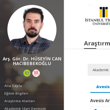
Araştırm
Arş. Gör. Dr. HÜSEYİN CAN
HACIBEBEKOĞLU
Akademik F
Ana Sayfa
Avesis
Eğitim Bilgileri
Avesis Ar
Araştırma Alanları
Akademik İdari Deneyim