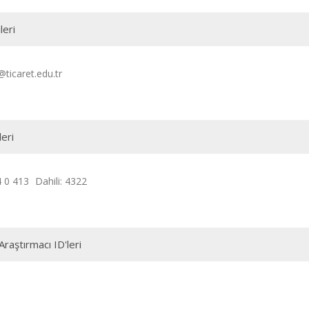
leri
@ticaret.edu.tr
leri
 0 413
Dahili: 4322
Araştırmacı ID'leri