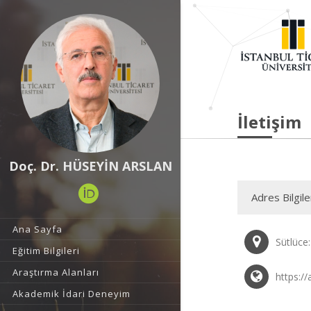
İletişim
Doç. Dr. HÜSEYİN ARSLAN
Adres Bilgile
Ana Sayfa
Sütlüce
Eğitim Bilgileri
Araştırma Alanları
https://
Akademik İdari Deneyim