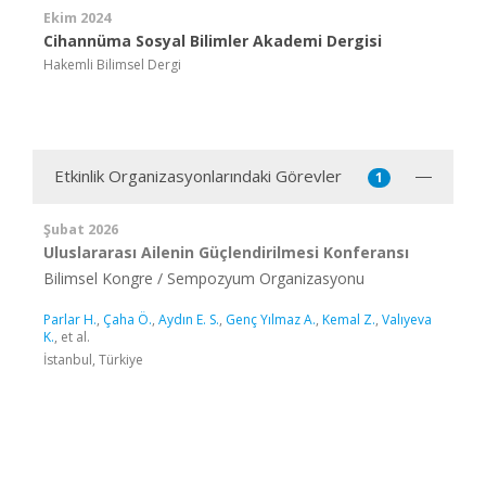
Ekim 2024
Cihannüma Sosyal Bilimler Akademi Dergisi
Hakemli Bilimsel Dergi
Etkinlik Organizasyonlarındaki Görevler
1
Şubat 2026
Uluslararası Ailenin Güçlendirilmesi Konferansı
Bilimsel Kongre / Sempozyum Organizasyonu
Parlar H.
,
Çaha Ö.
,
Aydın E. S.
,
Genç Yılmaz A.
,
Kemal Z.
,
Valıyeva
K.
, et al.
İstanbul, Türkiye