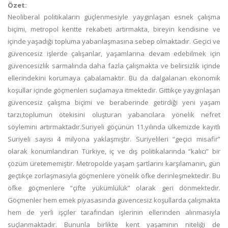
Özet:
Neoliberal politikaların güçlenmesiyle yaygınlaşan esnek çalışma
biçimi, metropol kentte rekabeti artırmakta, bireyin kendisine ve
içinde yaşadığı topluma yabanlaşmasına sebep olmaktadır. Geçici ve
güvencesiz işlerde çalışanlar, yaşamlarına devam edebilmek için
güvencesizlik sarmalında daha fazla çalışmakta ve belirsizlik içinde
ellerindekini korumaya çabalamaktır. Bu da dalgalanan ekonomik
koşullar içinde göçmenleri suçlamaya itmektedir. Gittikçe yaygınlaşan
güvencesiz çalışma biçimi ve beraberinde getirdiği yeni yaşam
tarzı,toplumun ötekisini oluşturan yabancılara yönelik nefret
söylemini artırmaktadır.Suriyeli göçünün 11.yılında ülkemizde kayıtlı
Suriyeli sayısı 4 milyona yaklaşmıştır. Suriyelileri “geçici misafir”
olarak konumlandıran Türkiye, iç ve dış politikalarında “kalıcı” bir
çözüm üretememiştir. Metropolde yaşam şartlarını karşılamanın, gün
geçtikçe zorlaşmasıyla göçmenlere yönelik öfke derinleşmektedir. Bu
öfke göçmenlere “çifte yükümlülük” olarak geri dönmektedir.
Göçmenler hem emek piyasasında güvencesiz koşullarda çalışmakta
hem de yerli işçiler tarafından işlerinin ellerinden alınmasıyla
suçlanmaktadır. Bununla birlikte kent yaşamının niteliği de