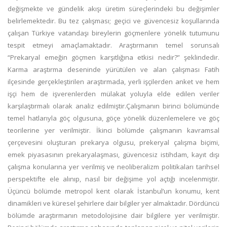
değişmekte ve gündelik akışı üretim süreçlerindeki bu değişimler
belirlemektedir. Bu tez çalışması; geçici ve güvencesiz koşullarında
çalışan Türkiye vatandaşı bireylerin göçmenlere yönelik tutumunu
tespit etmeyi amaçlamaktadır. Araştırmanın temel sorunsalı
“Prekaryal emeğin göçmen karşıtlığına etkisi nedir?” şeklindedir.
Karma araştırma deseninde yürütülen ve alan çalışması Fatih
ilçesinde gerçekleştirilen araştırmada, yerli işçilerden anket ve hem
işçi hem de işverenlerden mülakat yoluyla elde edilen veriler
karşılaştırmalı olarak analiz edilmiştir.Çalışmanın birinci bölümünde
temel hatlarıyla göç olgusuna, göçe yönelik düzenlemelere ve göç
teorilerine yer verilmiştir. İkinci bölümde çalışmanın kavramsal
çerçevesini oluşturan prekarya olgusu, prekeryal çalışma biçimi,
emek piyasasının prekaryalaşması, güvencesiz istihdam, kayıt dışı
çalışma konularına yer verilmiş ve neoliberalizm politikaları tarihsel
perspektifte ele alınıp, nasıl bir değişime yol açtığı incelenmiştir.
Üçüncü bölümde metropol kent olarak İstanbul’un konumu, kent
dinamikleri ve küresel şehirlere dair bilgiler yer almaktadır. Dördüncü
bölümde araştırmanın metodolojisine dair bilgilere yer verilmiştir.