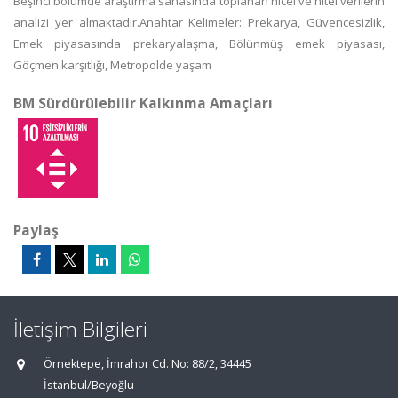
Beşinci bölümde araştırma sahasında toplanan nicel ve nitel verilerin
analizi yer almaktadır.Anahtar Kelimeler: Prekarya, Güvencesizlik,
Emek piyasasında prekaryalaşma, Bölünmüş emek piyasası,
Göçmen karşıtlığı, Metropolde yaşam
BM Sürdürülebilir Kalkınma Amaçları
Paylaş
İletişim Bilgileri
Örnektepe, İmrahor Cd. No: 88/2, 34445
İstanbul/Beyoğlu