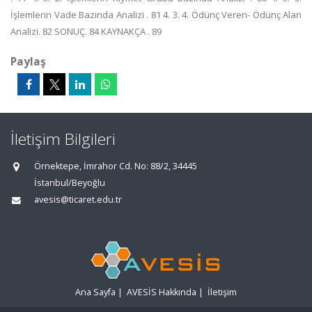
İşlemlerin Vade Bazında Analizi . 81 4. 3. 4. Ödünç Veren- Ödünç Alan
Analizi. 82 SONUÇ. 84 KAYNAKÇA . 89
Paylaş
İletişim Bilgileri
Örnektepe, İmrahor Cd. No: 88/2, 34445
İstanbul/Beyoğlu
avesis@ticaret.edu.tr
Ana Sayfa
|
AVESİS Hakkında
|
İletişim