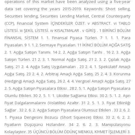
operations of this market have been analyzed using a five-year
data set covering the years 2015-2019. Keywords: Short selling,
Securities lending, Securities Lending Market, Central Counterparty
(CCP), Financial System İÇİNDEKİLER ÖZET. v ABSTRACT. vi TABLO
LİSTESİ. iii ŞEKİL LİSTESİ. iv KISALTMALAR . v GİRİŞ . 1 BİRİNCİ BÖLÜM
FİNANSAL SİSTEM 1. 1. Finansal Piyasa Türleri. 7 1. 1. 1. Para
Piyasaları. 9 1. 1. 2. Sermaye Piyasaları. 11 İKİNCİ BÖLÜM AÇIĞA SATIŞ
2. 1. Açığa Satışın Tanımı. 14 2. 2. Açığa Satışın Tarihi . 16 2. 3. Açığa
Satışın Türleri. 21 2. 3. 1. Normal Açığa Satış. 21 2. 3. 2. Çıplak Açığa
Satış. 21 2. 4. Açığa Satış Uygulamaları . 23 2. 4. 1. Spekülatif Amaçlı
Açığa Satış. 23 2. 4. 2. Arbitraj Amaçlı Açığa Satış. 25 2. 4. 3. Korunma
(Hedging) Amaçlı Açığa Satış. 26 2. 4. 4. Vergisel Amaçlı Açığa Satış. 27
2. 5. Açığa Satışın Piyasalara Etkisi . 28 2. 5. 1. Açığa Satışın Piyasalara
Olumlu Etkileri. 30 2. 5. 1. 1. Likidite Sağlama Etkisi. 30 2. 5. 1. 2. Aşırı
Fiyat Dalgalanmalarını (Volatilite) Azaltır. 31 2. 5. 1. 3. Fiyat Etkinliği
Sağlar . 32 2. 6. 2. Açığa Satışın Piyasalara Olumsuz Etkileri . 33 2. 6. 2.
1. Piyasa Dengesini Bozucu (Short Squeeze) Etkisi. 33 2. 6. 2. 2.
Fiyatların Düşüşünü Hızlandırır. 34 2. 6. 2. 3. Manipülasyonu
Kolaylaştırır. 35 ÜÇÜNCÜ BÖLÜM ÖDÜNÇ MENKUL KIYMET İŞLEMLERİ 3.