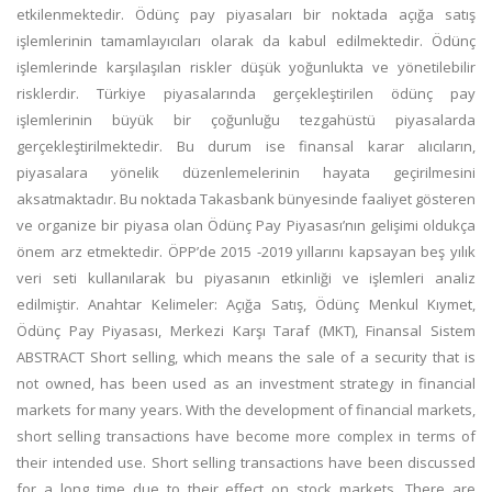
etkilenmektedir. Ödünç pay piyasaları bir noktada açığa satış
işlemlerinin tamamlayıcıları olarak da kabul edilmektedir. Ödünç
işlemlerinde karşılaşılan riskler düşük yoğunlukta ve yönetilebilir
risklerdir. Türkiye piyasalarında gerçekleştirilen ödünç pay
işlemlerinin büyük bir çoğunluğu tezgahüstü piyasalarda
gerçekleştirilmektedir. Bu durum ise finansal karar alıcıların,
piyasalara yönelik düzenlemelerinin hayata geçirilmesini
aksatmaktadır. Bu noktada Takasbank bünyesinde faaliyet gösteren
ve organize bir piyasa olan Ödünç Pay Piyasası’nın gelişimi oldukça
önem arz etmektedir. ÖPP’de 2015 -2019 yıllarını kapsayan beş yılık
veri seti kullanılarak bu piyasanın etkinliği ve işlemleri analiz
edilmiştir. Anahtar Kelimeler: Açığa Satış, Ödünç Menkul Kıymet,
Ödünç Pay Piyasası, Merkezi Karşı Taraf (MKT), Finansal Sistem
ABSTRACT Short selling, which means the sale of a security that is
not owned, has been used as an investment strategy in financial
markets for many years. With the development of financial markets,
short selling transactions have become more complex in terms of
their intended use. Short selling transactions have been discussed
for a long time due to their effect on stock markets. There are