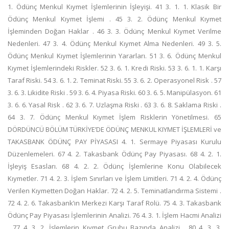
1. Ödünç Menkul Kıymet İşlemlerinin İşleyişi. 41 3. 1. 1. Klasik Bir
Ödünç Menkul Kıymet İşlemi . 45 3. 2. Ödünç Menkul Kıymet
İşleminden Doğan Haklar . 46 3. 3. Ödünç Menkul Kıymet Verilme
Nedenleri. 47 3. 4. Ödünç Menkul Kıymet Alma Nedenleri. 49 3. 5.
Ödünç Menkul Kıymet İşlemlerinin Yararları. 51 3. 6. Ödünç Menkul
Kıymet İşlemlerindeki Riskler. 52 3. 6. 1. Kredi Riski. 53 3. 6. 1. 1. Karşı
Taraf Riski. 54 3. 6. 1. 2. Teminat Riski. 55 3. 6. 2. Operasyonel Risk . 57
3. 6. 3. Likidite Riski . 59 3. 6. 4. Piyasa Riski. 60 3. 6. 5. Manipülasyon. 61
3. 6. 6. Yasal Risk . 62 3. 6. 7. Uzlaşma Riski . 63 3. 6. 8. Saklama Riski .
64 3. 7. Ödünç Menkul Kıymet İşlem Risklerin Yönetilmesi. 65
DÖRDÜNCÜ BÖLÜM TÜRKİYE’DE ÖDÜNÇ MENKUL KIYMET İŞLEMLERİ ve
TAKASBANK ÖDÜNÇ PAY PİYASASI 4. 1. Sermaye Piyasası Kurulu
Düzenlemeleri. 67 4. 2. Takasbank Ödünç Pay Piyasası. 68 4. 2. 1.
İşleyiş Esasları. 68 4. 2. 2. Ödünç İşlemlerine Konu Olabilecek
Kıymetler. 71 4. 2. 3. İşlem Sınırları ve İşlem Limitleri. 71 4. 2. 4. Ödünç
Verilen Kıymetten Doğan Haklar. 72 4. 2. 5. Teminatlandırma Sistemi .
72 4. 2. 6. Takasbank’ın Merkezi Karşı Taraf Rolü. 75 4. 3. Takasbank
Ödünç Pay Piyasası İşlemlerinin Analizi. 76 4. 3. 1. İşlem Hacmi Analizi
. 77 4. 3. 2. İşlemlerin Kıymet Grubu Bazında Analizi . 80 4. 3. 3.