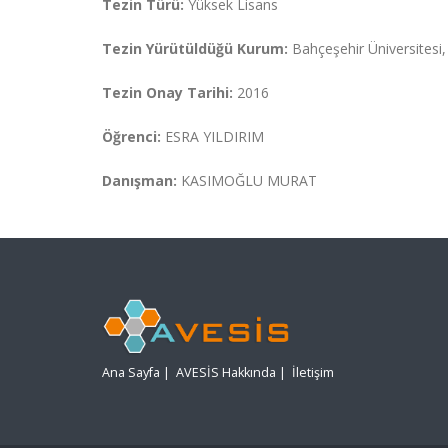
Tezin Türü:
Yüksek Lisans
Tezin Yürütüldüğü Kurum:
Bahçeşehir Üniversitesi,
Tezin Onay Tarihi:
2016
Öğrenci:
ESRA YILDIRIM
Danışman:
KASIMOĞLU MURAT
Ana Sayfa
|
AVESİS Hakkında
|
İletişim