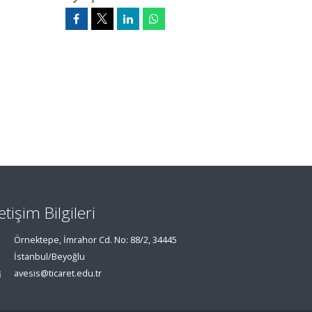
letişim Bilgileri
Örnektepe, İmrahor Cd. No: 88/2, 34445
İstanbul/Beyoğlu
avesis@ticaret.edu.tr