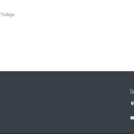
 Türkiye
İ