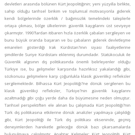
devletleri arasında bölünen Kürt Jeopolitiğinin; yeni yüzyılla birlikte,
sahip olduğu tarihsel birikim ve toplumsal motivasyonla giderek
kendi bölgelerinde özerklik / bağımsızlık temelindeki taleplerle
ortaya çıkması, bölge ülkelerinin güvenlik kaygılarını üst seviyeye
çıkarmıştır. 1990?lardan itibaren hızla özerklik çabaları sergileyen ve
bunu büyük oranda başaran ve bu çabaların giderek devletleşme
emareleri gösterdiği Irak Kürdistan?ının siyasi faaliyetlerine
şimdilerde Suriye Kürdistanı eklenmiş durumdadır. Statükoculuk ile
Güvenlik algısının dış politikasında önemli belirleyenler olduğu
Türkiye ise, bu gelişmeler karşısında hazırlıksız yakalandığı gibi,
sözkonusu gelişmelere karşı çoğunlukla klasik güvenlikçi refleksler
sergilemektedir. Bilhassa Kürt Jeopolitiği?ne dönük sergilenen bu
klasik güvenlikçi refleksler, Türkiye?nin güvenlik kaygılarını
azaltmadığı gibi çoğu yerde daha da büyümesine neden olmuştur.
Tarihsel perspektiften ele alınan bu çalışmada Kürt Jeopolitiği?nin
Türk dış politikasına etkilerine dönük analizler yapılmaya çalışıldığı
gibi, Kürt Jeopolitiği ile Türk dış politikası ekseninde, geçmiş
deneyimlerden hareketle geleceğe dönük bazı çıkarsamalarda
bulunulmaya çalışılmıştır. Anahtar Kelimeler: Kürt Jeopolitiği, Kürt