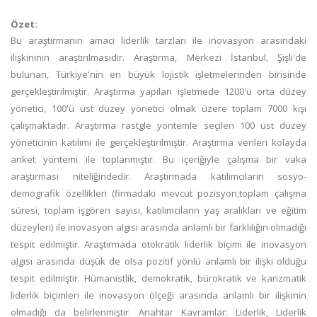
Özet:
Bu araştırmanın amacı liderlik tarzları ile inovasyon arasındaki
ilişkininin araştırılmasıdır. Araştırma, Merkezi İstanbul, Şişli'de
bulunan, Türkiye'nin en büyük lojistik işletmelerinden birisinde
gerçekleştirilmiştir. Araştırma yapılan işletmede 1200'ü orta düzey
yönetici, 100'ü üst düzey yönetici olmak üzere toplam 7000 kişi
çalışmaktadır. Araştırma rastgle yöntemle seçilen 100 üst düzey
yöneticinin katılımı ile gerçekleştirilmiştir. Araştırma verileri kolayda
anket yöntemi ile toplanmıştır. Bu içeriğiyle çalışma bir vaka
araştırması niteliğindedir. Araştırmada katılımcıların sosyo-
demografik özellikleri (firmadaki mevcut pozisyon,toplam çalışma
süresi, toplam işgören sayısı, katılımcıların yaş aralıkları ve eğitim
düzeyleri) ile inovasyon algısı arasında anlamlı bir farklılığın olmadığı
tespit edilmiştir. Araştırmada otokratik liderlik biçimi ile inovasyon
algısı arasında düşük de olsa pozitif yönlü anlamlı bir ilişki olduğu
tespit edilmiştir. Hümanistlik, demokratik, bürokratik ve karizmatik
liderlik biçimleri ile inovasyon ölçeği arasında anlamlı bir ilişkinin
olmadığı da belirlenmiştir. Anahtar Kavramlar: Liderlik, Liderlik