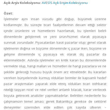
Açık Arşiv Koleksiyonu:
AVESİS Açık Erişim Koleksiyonu
Özet:
İşletmeler aynı insan vücudu gibi doğup, büyümek üzerine
kodlanmıştır. Bu süreçte ticari faaliyetlerinin devam ettiği sektör
içinde ürünlerini ve hizmetlerini hazırlamak, bu işlemleri belirli
dönemlerde geliştirmek ve yeni ürün/hizmet olarak piyasaya
sunmak zorundadır. Piyasalardan kasıt pazarlar olup; genel olarak
işletmenin doğma ve büyüme döneminde iç pazar iken, büyüme ve
gelişme döneminde iç piyasaya ek olarak dış pazarlar da
eklenmektedir. Aslında işletmeler en kritik kararı bu dönemlerinde
vermekte olup, hangi malları ve hizmetleri ile hangi pazarlara ve ne
şekilde girileceği hususu büyük önem arz etmektedir. Bu kararları
verirken bünyelerinde kurmuş oldukları birimler ile kapsamlı hedef
pazar araştırmaları yaparak elde etmiş oldukları ticari istihbarat
niteliği taşıyan nicel ve nitel verileri anlamlı kılacak, karar verilecek
boyuta getirecek analizler yapmaktadırlar. Belirtilen nedenlerle bu
çalışmamızın temel amacı; gerek Bakanlıkça gerekse de sektörel
deneyimler üzerinden elde edilen çok sayıda ülkenin –