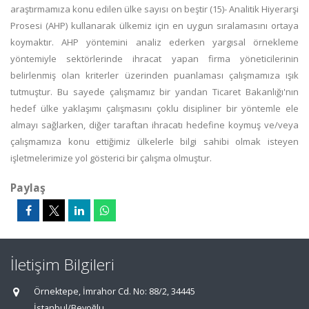
araştırmamıza konu edilen ülke sayısı on beştir (15)- Analitik Hiyerarşi
Prosesi (AHP) kullanarak ülkemiz için en uygun sıralamasını ortaya
koymaktır. AHP yöntemini analiz ederken yargısal örnekleme
yöntemiyle sektörlerinde ihracat yapan firma yöneticilerinin
belirlenmiş olan kriterler üzerinden puanlaması çalışmamıza ışık
tutmuştur. Bu sayede çalışmamız bir yandan Ticaret Bakanlığı'nın
hedef ülke yaklaşımı çalışmasını çoklu disipliner bir yöntemle ele
almayı sağlarken, diğer taraftan ihracatı hedefine koymuş ve/veya
çalışmamıza konu ettiğimiz ülkelerle bilgi sahibi olmak isteyen
işletmelerimize yol gösterici bir çalışma olmuştur.
Paylaş
İletişim Bilgileri
Örnektepe, İmrahor Cd. No: 88/2, 34445
İstanbul/Beyoğlu