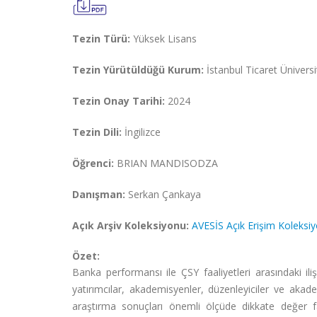
Tezin Türü:
Yüksek Lisans
Tezin Yürütüldüğü Kurum:
İstanbul Ticaret Üniversi
Tezin Onay Tarihi:
2024
Tezin Dili:
İngilizce
Öğrenci:
BRIAN MANDISODZA
Danışman:
Serkan Çankaya
Açık Arşiv Koleksiyonu:
AVESİS Açık Erişim Koleksi
Özet:
Banka performansı ile ÇSY faaliyetleri arasındaki iliş
yatırımcılar, akademisyenler, düzenleyiciler ve aka
araştırma sonuçları önemli ölçüde dikkate değer fa