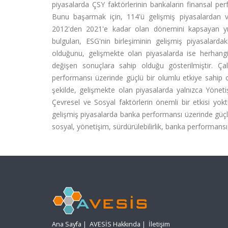
piyasalarda ÇSY faktörlerinin bankaların finansal per
Bunu başarmak için, 114'ü gelişmiş piyasalardan 
2012'den 2021'e kadar olan dönemini kapsayan yıllı
bulguları, ESG'nin birleşiminin gelişmiş piyasalard
olduğunu, gelişmekte olan piyasalarda ise herhangi 
değişen sonuçlara sahip olduğu gösterilmiştir. Ça
performansı üzerinde güçlü bir olumlu etkiye sahip ol
şekilde, gelişmekte olan piyasalarda yalnızca Yönet
Çevresel ve Sosyal faktörlerin önemli bir etkisi y
gelişmiş piyasalarda banka performansı üzerinde güçlü
sosyal, yönetişim, sürdürülebilirlik, banka performansı
Ana Sayfa
|
AVESİS Hakkında
|
İletişim