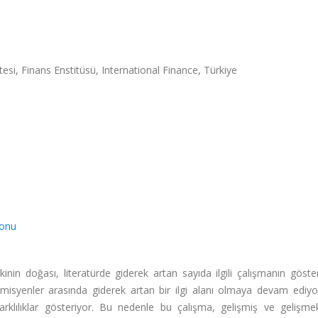
tesi, Finans Enstitüsü, International Finance, Türkiye
yonu
kinin doğası, literatürde giderek artan sayıda ilgili çalışmanın göster
demisyenler arasında giderek artan bir ilgi alanı olmaya devam ediy
rklılıklar gösteriyor. Bu nedenle bu çalışma, gelişmiş ve gelişme