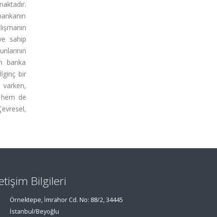
maktadır.
bankanın
lışmanın
iye sahip
nlarının
ın banka
lginç bir
i varken,
n hem de
Çevresel,
letişim Bilgileri
Örnektepe, İmrahor Cd. No: 88/2, 34445
İstanbul/Beyoğlu