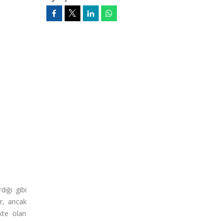
diği gibi
or, ancak
kte olan