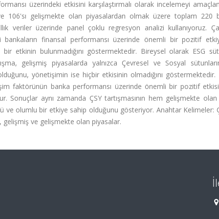
formansı üzerindeki etkisini karşılaştırmalı olarak incelemeyi amaçla
ve 106'sı gelişmekte olan piyasalardan olmak üzere toplam 220 
k veriler üzerinde panel çoklu regresyon analizi kullanıyoruz. Ça
aki bankaların finansal performansı üzerinde önemli bir pozitif etk
bir etkinin bulunmadığını göstermektedir. Bireysel olarak ESG sütu
lışma, gelişmiş piyasalarda yalnızca Çevresel ve Sosyal sütunlar
duğunu, yönetişimin ise hiçbir etkisinin olmadığını göstermektedir. İ
işim faktörünün banka performansı üzerinde önemli bir pozitif etkis
oktur. Sonuçlar aynı zamanda ÇSY tartışmasının hem gelişmekte ola
 ve olumlu bir etkiye sahip olduğunu gösteriyor. Anahtar Kelimeler: 
, gelişmiş ve gelişmekte olan piyasalar.
İ