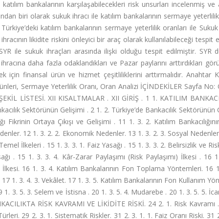
ra katılım bankalarının karşılaşabilecekleri risk unsurları incelenmiş ve
ından biri olarak sukuk ihracı ile katılım bankalarının sermaye yeterlilik
Türkiye’deki katılım bankalarının sermaye yeterlilik oranları ile Sukuk 
racının likidite riskini önleyici bir araç olarak kullanılabileceği tespit e
SYR ile sukuk ihraçları arasında ilişki olduğu tespit edilmiştir. SYR 
k ihracına daha fazla odaklandıkları ve Pazar paylarını arttırdıkları gör
mek için finansal ürün ve hizmet çeşitliliklerini arttırmalıdır. Anahtar K
Ürünleri, Sermaye Yeterlilik Oranı, Oran Analizi İÇİNDEKİLER Sayfa No:
ŞEKİL LİSTESİ. XII KISALTMALAR . XII GİRİŞ . 1 1. KATILIM BANKAC
lık Sektörünün Gelişimi . 2 1. 2. Türkiye’de Bankacılık Sektörünün G
ığı Fikrinin Ortaya Çıkışı ve Gelişimi . 11 1. 3. 2. Katılım Bankacılığın
enler. 12 1. 3. 2. 2. Ekonomik Nedenler. 13 1. 3. 2. 3. Sosyal Nedenler.
emel İlkeleri . 15 1. 3. 3. 1. Faiz Yasağı . 15 1. 3. 3. 2. Belirsizlik ve Ri
ı . 15 1. 3. 3. 4. Kâr-Zarar Paylaşımı (Risk Paylaşımı) İlkesi . 16 1.
 İlkesi. 16 1. 3. 4. Katılım Bankalarının Fon Toplama Yöntemleri. 16 1.
 17 1. 3. 4. 3. Vekâlet. 17 1. 3. 5. Katılım Bankalarının Fon Kullanım Yön
 1. 3. 5. 3. Selem ve İstisna . 20 1. 3. 5. 4. Mudarebe . 20 1. 3. 5. 5. İca
BANKACILIKTA RİSK KAVRAMI VE LİKİDİTE RİSKİ. 24 2. 1. Risk Kavramı .
leri. 29 2. 3. 1. Sistematik Riskler. 31 2. 3. 1. 1. Faiz Oranı Riski. 31 2