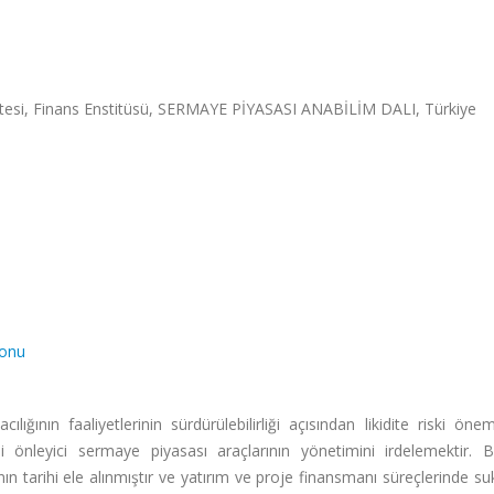
sitesi, Finans Enstitüsü, SERMAYE PİYASASI ANABİLİM DALI, Türkiye
yonu
ığının faaliyetlerinin sürdürülebilirliği açısından likidite riski önem
ini önleyici sermaye piyasası araçlarının yönetimini irdelemektir.
nın tarihi ele alınmıştır ve yatırım ve proje finansmanı süreçlerinde s