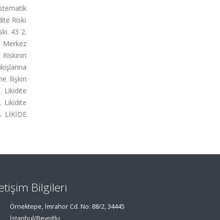
istematik
dite Riski
ski. 43 2.
1. Merkez
e Riskinin
kışlarına
e İlişkin
 Likidite
 Likidite
A LİKİDE
letişim Bilgileri
Örnektepe, İmrahor Cd. No: 88/2, 34445
İstanbul/Beyoğlu