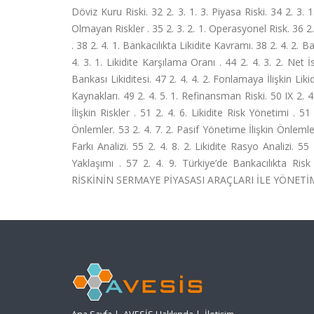
Döviz Kuru Riski. 32 2. 3. 1. 3. Piyasa Riski. 34 2. 3. 1
Olmayan Riskler . 35 2. 3. 2. 1. Operasyonel Risk. 36 2. 3. 
. 38 2. 4. 1. Bankacılıkta Likidite Kavramı. 38 2. 4. 2. Ban
4. 3. 1. Likidite Karşılama Oranı . 44 2. 4. 3. 2. Net İ
Bankası Likiditesi. 47 2. 4. 4. 2. Fonlamaya İlişkin Likidit
Kaynakları. 49 2. 4. 5. 1. Refinansman Riski. 50 IX 2. 
İlişkin Riskler . 51 2. 4. 6. Likidite Risk Yönetimi . 5
Önlemler. 53 2. 4. 7. 2. Pasif Yönetime İlişkin Önlemler
Farkı Analizi. 55 2. 4. 8. 2. Likidite Rasyo Analizi. 55 
Yaklaşımı . 57 2. 4. 9. Türkiye’de Bankacılıkta R
RİSKİNİN SERMAYE PİYASASI ARAÇLARI İLE YÖNETİMİ. 5