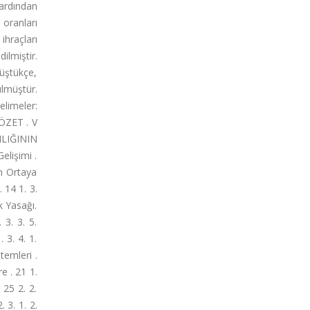
 ardından
 oranları
ihraçları
dilmiştir.
düştükçe,
ülmüştür.
elimeler:
 ÖZET . V
ILIĞININ
elişimi .
ın Ortaya
 14 1. 3.
sk Yasağı.
 3. 3. 5.
 3. 4. 1.
temleri .
re . 21 1.
 25 2. 2.
. 3. 1. 2.