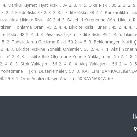
. 4. Menkul Kıymet Fiyat Riski . 34 2. 3. 1. 5. Ülke Riski . 35 2. 3. 2. S
2. 2. Kredi Riski. 37 2. 3. 2. 3. Likidite Riski . 38 2. 4. Bankacılıkta Liki
kacılıkta Likidite Riski . 40 2. 4. 3. Basel III Kriterlerine Göre Likidite Ri
stikrarlı Fonlama Oranı. 45 2. 4. 4. Likidite Riski Türleri . 45 2. 4. 4. 
e Riski . 48 2. 4. 4. 3. Piyasaya İlişkin Likidite Riski. 49 2. 4. 5. Likidit
4. 5. 2. Tahsilatlarda Gecikme Riski. 50 2. 4. 5. 3. Beklenmeyen Nakit Çı
1 2. 4. 7. Likidite Riskine Yönelik Önlemler. 53 2. 4. 7. 1. Aktif Yönetim
 . 54 2. 4. 8. Likidite Risk Ölçümüne Yönelik Yaklaşımlar . 55 2. 4. 8. 1.
2. 4. 8. 3. Stok Yaklaşımı. 56 2. 4. 8. 4. Akış Yaklaşımı . 56 2. 4. 8. 5.
isk Yönetimine İlişkin Düzenlemeler. 57 3. KATILIM BANKACILIĞIND
9 3. 1. Oran Analizi (Rasyo Analizi) . 60 KAYNAKÇA. 69
İ