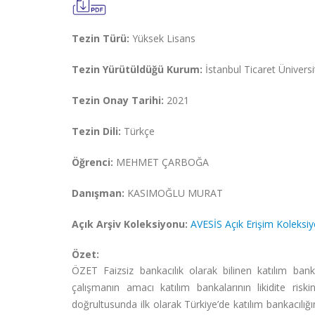
Tezin Türü:
Yüksek Lisans
Tezin Yürütüldüğü Kurum:
İstanbul Ticaret Üniver
Tezin Onay Tarihi:
2021
Tezin Dili:
Türkçe
Öğrenci:
MEHMET ÇARBOĞA
Danışman:
KASIMOĞLU MURAT
Açık Arşiv Koleksiyonu:
AVESİS Açık Erişim Koleksi
Özet:
ÖZET Faizsiz bankacılık olarak bilinen katılım bankacıl
çalışmanın amacı katılım bankalarının likidite risk
doğrultusunda ilk olarak Türkiye’de katılım bankacılığı