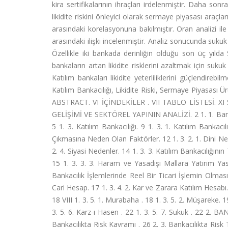
kira sertifikalarının ihraçları irdelenmiştir. Daha son
likidite riskini önleyici olarak sermaye piyasası araçlar
arasındaki korelasyonuna bakılmıştır. Oran analizi ile 
arasındaki ilişki incelenmiştir. Analiz sonucunda sukuk ih
Özellikle iki bankada derinliğin olduğu son üç yılda 
bankaların artan likidite risklerini azaltmak için suku
Katılım bankaları likidite yeterliliklerini güçlendirebil
Katılım Bankacılığı, Likidite Riski, Sermaye Piyasası 
ABSTRACT. VI İÇİNDEKİLER . VII TABLO LİSTESİ. XI 
GELİŞİMİ VE SEKTÖREL YAPININ ANALİZİ. 2 1. 1. Bankacı
5 1. 3. Katılım Bankacılığı. 9 1. 3. 1. Katılım Bankacıl
Çıkmasına Neden Olan Faktörler. 12 1. 3. 2. 1. Dini Ned
2. 4. Siyasi Nedenler. 14 1. 3. 3. Katılım Bankacılığının T
15 1. 3. 3. 3. Haram ve Yasadışı Mallara Yatırım Yasağ
Bankacılık İşlemlerinde Reel Bir Ticari İşlemin Olması
Cari Hesap. 17 1. 3. 4. 2. Kar ve Zarara Katılım Hesabı.
18 VIII 1. 3. 5. 1. Murabaha . 18 1. 3. 5. 2. Müşareke. 19
3. 5. 6. Karz-ı Hasen . 22 1. 3. 5. 7. Sukuk . 22 2. 
Bankacılıkta Risk Kavramı . 26 2. 3. Bankacılıkta Risk Tür