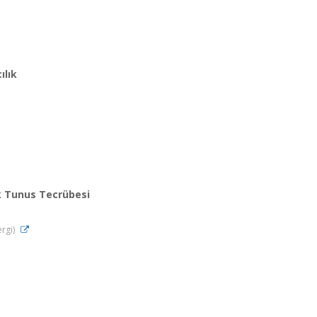
ılık
ık Tunus Tecrübesi
ergi)