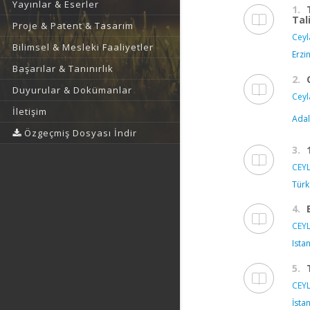
Yayınlar & Eserler
1.
Ta
Proje & Patent & Tasarım
Ceyl
Bilimsel & Mesleki Faaliyetler
Erzi
Başarılar & Tanınırlık
2.
Duyurular & Dokümanlar
Ceyl
İletişim
Adal
Özgeçmiş Dosyası İndir
3.
CEYL
Türk
4.
CEYL
Ista
5.
CEYL
İsta