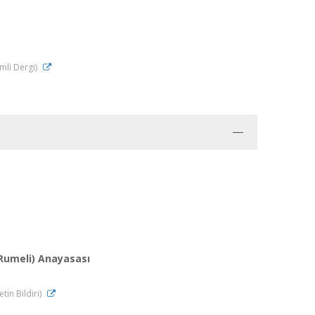
emli Dergi)
 Rumeli) Anayasası
in Bildiri)