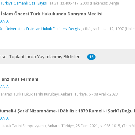
 Türkiye Osmanlı Özel Sayısı
, sa.31, ss.400-417, 2000 (Hakemsiz Dergi)
İslam Öncesi Türk Hukukunda Danışma Meclisi
AN A.
ürk Üniversitesi Erzincan Hukuk Fakültesi Dergisi
, cilt.1, sa.1, ss.1-12, 1997 (Hak
msel Toplantılarda Yayımlanmış Bildiriler
16
Tanzimat Fermanı
AN A.
lararası Türk Hukuk Tarihi Kurultayı, Ankara, Türkiye, 6 - 08 Aralık 2023
Rumeli-i Şarkî Nizamnâme-i Dâhilîsi: 1879 Rumeli-i Şarkî (Doğu
AN A.
 Hukuk Tarihi Sempozyumu, Ankara, Türkiye, 25 Ekim 2021, ss.985-1015, (Tam Met