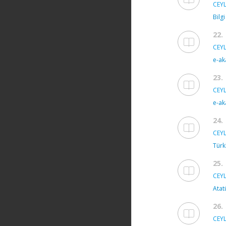
CEYL
Bilg
22.
CEYL
e-ak
23.
CEYL
e-ak
24.
CEYL
Türk
25.
CEYL
Atat
26.
CEYL