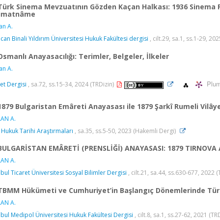
Türk Sinema Mevzuatının Gözden Kaçan Halkası: 1936 Sinema Fi
limatnâme
an A.
ncan Binali Yıldırım Üniversitesi Hukuk Fakültesi dergisi
, cilt.29, sa.1, ss.1-29, 20
Osmanlı Anayasacılığı: Terimler, Belgeler, İlkeler
an A.
Plum
et Dergisi
, sa.72, ss.15-34, 2024 (TRDizin)
1879 Bulgaristan Emâreti Anayasası ile 1879 Şarkî Rumeli Vilâ
AN A.
 Hukuk Tarihi Araştırmaları
, sa.35, ss.5-50, 2023 (Hakemli Dergi)
BULGARİSTAN EMÂRETİ (PRENSLİĞİ) ANAYASASI: 1879 TIRNOVA
AN A.
nbul Ticaret Üniversitesi Sosyal Bilimler Dergisi
, cilt.21, sa.44, ss.630-677, 2022 
TBMM Hükümeti ve Cumhuriyet’in Başlangıç Dönemlerinde Tür
AN A.
nbul Medipol Üniversitesi Hukuk Fakültesi Dergisi
, cilt.8, sa.1, ss.27-62, 2021 (TR