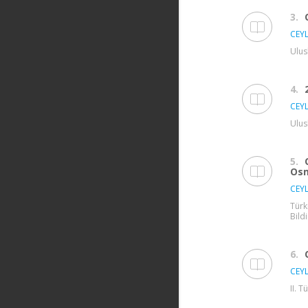
3.
CEYL
Ulus
4.
CEYL
Ulus
5.
Osm
CEYL
Türk
Bildi
6.
CEYL
II. 