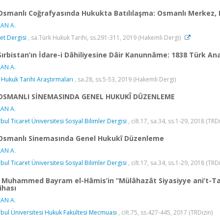
Osmanlı Coğrafyasında Hukukta Batılılaşma: Osmanlı Merkez, Mı
AN A.
et Dergisi
, sa.Türk Hukuk Tarihi, ss.291-311, 2019 (Hakemli Dergi)
Sırbistan’ın İdare-i Dâhiliyesine Dâir Kanunnâme: 1838 Türk An
AN A.
 Hukuk Tarihi Araştırmaları
, sa.28, ss.5-53, 2019 (Hakemli Dergi)
OSMANLI SİNEMASINDA GENEL HUKUKÎ DÜZENLEME
AN A.
nbul Ticaret Üniversitesi Sosyal Bilimler Dergisi
, cilt.17, sa.34, ss.1-29, 2018 (TRD
Osmanlı Sinemasında Genel Hukukî Düzenleme
AN A.
nbul Ticaret Üniversitesi Sosyal Bilimler Dergisi
, cilt.17, sa.34, ss.1-29, 2018 (TRD
Muhammed Bayram el-Hâmis’in ”Mülâhazât Siyasiyye ani’t-Tanzi
ihası
AN A.
nbul Üniversitesi Hukuk Fakültesi Mecmuası
, cilt.75, ss.427-445, 2017 (TRDizin)