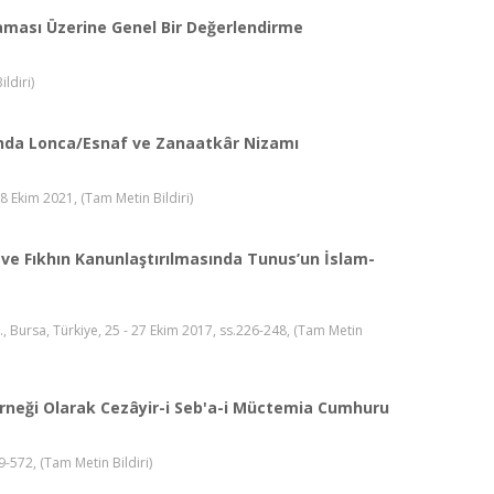
ması Üzerine Genel Bir Değerlendirme
ldiri)
ığında Lonca/Esnaf ve Zanaatkâr Nizamı
8 Ekim 2021, (Tam Metin Bildiri)
ve Fıkhın Kanunlaştırılmasında Tunus’un İslam-
Bursa, Türkiye, 25 - 27 Ekim 2017, ss.226-248, (Tam Metin
rneği Olarak Cezâyir-i Seb'a-i Müctemia Cumhuru
9-572, (Tam Metin Bildiri)