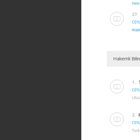
Yeni
27.
CEYL
Atat
Hakemli Bili
1.
CEYL
Ulus
2.
CEYL
Türk