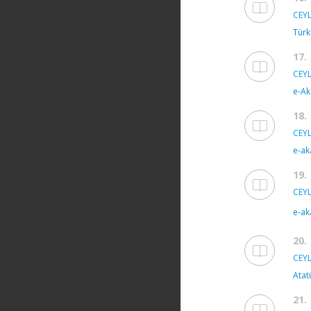
CEYL
Türk
17.
CEYL
e-Ak
18.
CEYL
e-ak
19.
CEYL
e-ak
20.
CEYL
Atat
21.