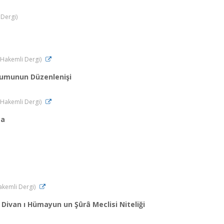
 Dergi)
 (Hakemli Dergi)
urumunun Düzenlenişi
 (Hakemli Dergi)
ma
Hakemli Dergi)
Divan ı Hümayun un Şûrâ Meclisi Niteliği