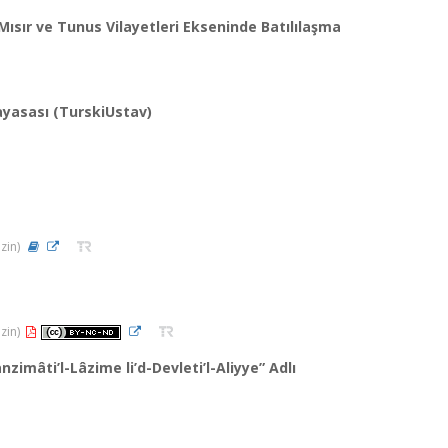
sır ve Tunus Vilayetleri Ekseninde Batılılaşma
ayasası (TurskiUstav)
izin)
izin)
mâti’l-Lâzime li’d-Devleti’l-Aliyye” Adlı