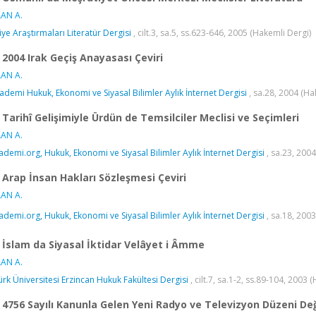
AN A.
iye Araştırmaları Literatür Dergisi
, cilt.3, sa.5, ss.623-646, 2005 (Hakemli Dergi)
2004 Irak Geçiş Anayasası Çeviri
AN A.
ademi Hukuk, Ekonomi ve Siyasal Bilimler Aylık İnternet Dergisi
, sa.28, 2004 (Ha
Tarihî Gelişimiyle Ürdün de Temsilciler Meclisi ve Seçimleri
AN A.
ademi.org, Hukuk, Ekonomi ve Siyasal Bilimler Aylık İnternet Dergisi
, sa.23, 200
Arap İnsan Hakları Sözleşmesi Çeviri
AN A.
ademi.org, Hukuk, Ekonomi ve Siyasal Bilimler Aylık İnternet Dergisi
, sa.18, 200
İslam da Siyasal İktidar Velâyet i Âmme
AN A.
ürk Üniversitesi Erzincan Hukuk Fakültesi Dergisi
, cilt.7, sa.1-2, ss.89-104, 2003
4756 Sayılı Kanunla Gelen Yeni Radyo ve Televizyon Düzeni Değ