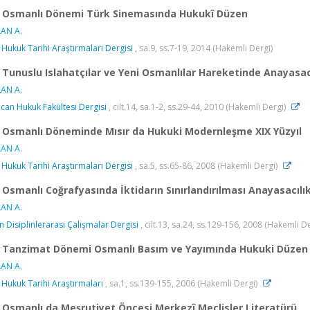
Osmanlı Dönemi Türk Sinemasında Hukukî Düzen
AN A.
 Hukuk Tarihi Araştırmaları Dergisi
, sa.9, ss.7-19, 2014 (Hakemli Dergi)
Tunuslu Islahatçılar ve Yeni Osmanlılar Hareketinde Anayasac
AN A.
ncan Hukuk Fakültesi Dergisi
, cilt.14, sa.1-2, ss.29-44, 2010 (Hakemli Dergi)
Osmanlı Döneminde Mısır da Hukuki Modernleşme XIX Yüzyıl
AN A.
 Hukuk Tarihi Araştırmaları Dergisi
, sa.5, ss.65-86, 2008 (Hakemli Dergi)
Osmanlı Coğrafyasında İktidarın Sınırlandırılması Anayasacıl
AN A.
n Disiplinlerarası Çalışmalar Dergisi
, cilt.13, sa.24, ss.129-156, 2008 (Hakemli D
Tanzimat Dönemi Osmanlı Basım ve Yayımında Hukuki Düzen
AN A.
 Hukuk Tarihi Araştırmaları
, sa.1, ss.139-155, 2006 (Hakemli Dergi)
Osmanlı da Meşrutiyet Öncesi Merkezî Meclisler Literatürü