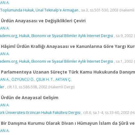
AN A.
i Toplumunda Hukuk, Ünal Tekinalp'e Armağan
, sa.3, ss.501-530, 2003 (Hakemli
Ürdün Anayasası ve Değişiklikleri Çeviri
AN A.
ademi.org, Hukuk, Ekonomi ve Siyasal Bilimler Aylık İnternet Dergisi
, sa.9, 2002
Hâşimî Ürdün Krallığı Anayasası ve Kanunlarına Göre Yargı K
AN A.
ademi.org, Hukuk, Ekonomi ve Siyasal Bilimler Aylık İnternet Dergisi
, sa.1, 2002
Parlamentoya Uzanan Süreçte Türk Kamu Hukukunda Danış
AN A.
,
ÖZYÜNCÜ Ö.
,
ÇELİK H. T.
,
AKTAN Ç.
ler
, cilt.13, ss.586-598, 2002 (Hakemli Dergi)
Ürdün de Anayasal Gelişim
AN A.
ürk Üniversitesi Erzincan Hukuk Fakültesi Dergisi
, cilt.6, sa.1-4, ss.33-60, 2002 (
Bir Danışma Kurumu Olarak Divan ı Hümayun İslam da Şûrâ ve 
AN A.