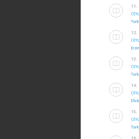
11.
CEYL
Türk
12.
CEYL
Erzi
13.
CEYL
Türk
14.
CEYL
Dîvâ
15.
CEYL
Türk
16.