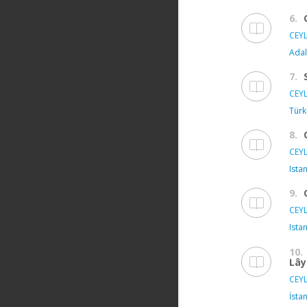
6.
CEYL
Adal
7.
CEYL
Türk
8.
CEYL
Ista
9.
CEYL
Ista
10.
Lây
CEYL
İsta