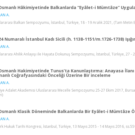
Osmanlı Hâkimiyetinde Balkanlarda “Eyâlet-i Mümtâze” Uygula
AN A.
lararası Balkan Sempozyumu, İstanbul, Türkiye, 18 - 19 Aralık 2021, (Tam Metin Bi
24 Numaralı İstanbul Kadı Sicili (h. 1138-1151/m.1726-1738) Iş
AN A.
lararası Ahilik Anlayışı ile Hayata Dokunuş Sempozyumu, İstanbul, Türkiye, 27 - 2
Osmanlı Hakimiyetinde Tunus’ta Kanunlaştırma: Anayasa İlanı 
anlı Coğrafyasındaki Önceliği Üzerine Bir inceleme
AN A.
iye Adalet Akademisi Uluslararası Mecelle Sempozyumu 25-27 Ekim 2017, Bursa., 
ri)
Osmanlı Klasik Döneminde Balkanlarda Bir Eyâlet-i Mümtâze Ö
AN A.
Türk Hukuk Tarihi Kongresi, İstanbul, Türkiye, 13 Mayıs 2015 - 14 Mayıs 2016, ss.55