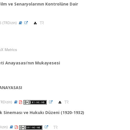
lm ve Senaryolarının Kontrolüne Dair
25 (TRDizin)
X Metrics
yeti Anayasası’nın Mukayesesi
 ANAYASASI
(TRDizin)
k Sineması ve Hukukı Düzeni (1920-1932)
Dizin)